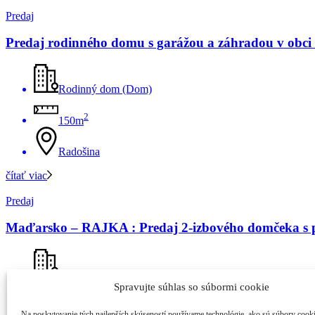
Predaj
Predaj rodinného domu s garážou a záhradou v obci 
Rodinný dom (Dom)
2
150m
Radošina
čítať viac
Predaj
Maďarsko – RAJKA : Predaj 2-izbového domčeka s p
Rodinný dom (Dom)
Spravujte súhlas so súbormi cookie
2
86m
Na poskytovanie tých najlepších skúseností používame technológie, ako sú súbory cook