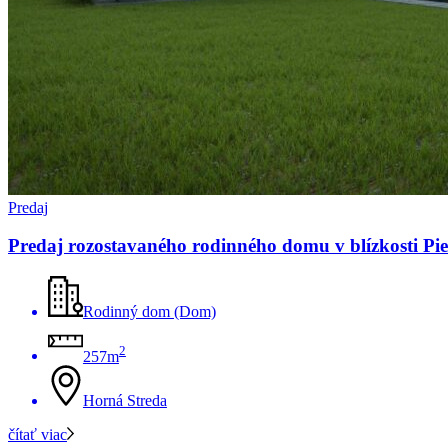
Predaj
Predaj rozostavaného rodinného domu v blízkosti Pi
Rodinný dom (Dom)
2
257m
Horná Streda
čítať viac