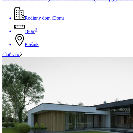
Rodinný dom (Dom)
2
180m
Prašník
čítať viac