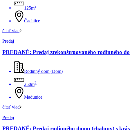
2
125m
Čachtice
čítať viac
Predaj
PREDANÉ: Predaj zrekonštruovaného rodinného dom
Rodinný dom (Dom)
2
250m
Madunice
čítať viac
Predaj
PREDANÉ: Predaj rodinného domu (chalupy) s krás