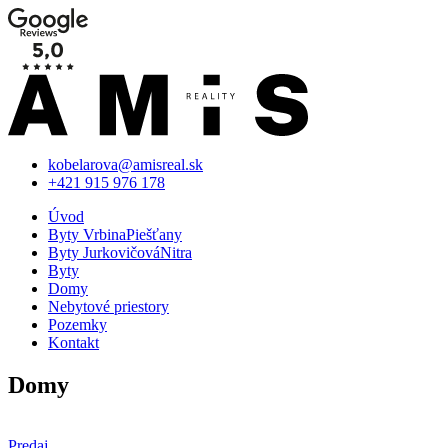
kobelarova@amisreal.sk
+421 915 976 178
Úvod
Byty Vrbina
Piešťany
Byty Jurkovičová
Nitra
Byty
Domy
Nebytové priestory
Pozemky
Kontakt
Domy
Predaj