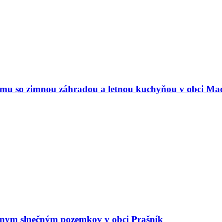
u so zimnou záhradou a letnou kuchyňou v obci Ma
nym slnečným pozemkov v obci Prašník