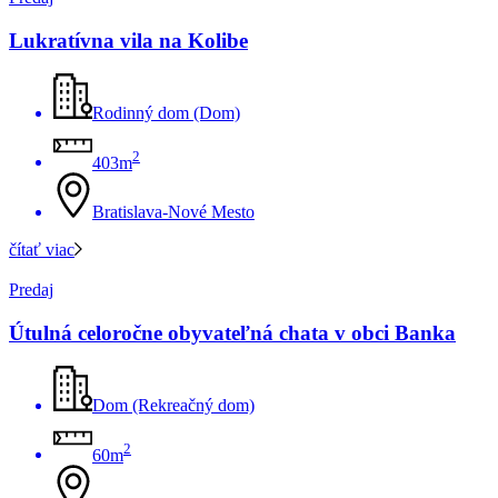
Lukratívna vila na Kolibe
Rodinný dom (Dom)
2
403m
Bratislava-Nové Mesto
čítať viac
Predaj
Útulná celoročne obyvateľná chata v obci Banka
Dom (Rekreačný dom)
2
60m