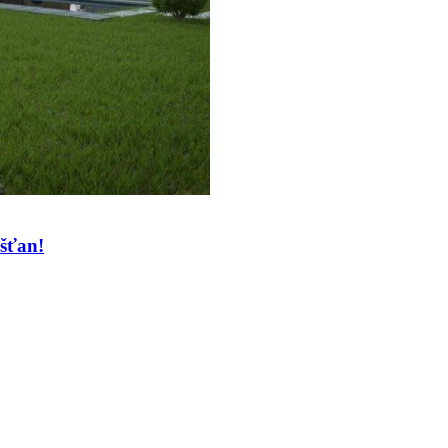
ešťan!