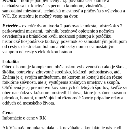
Pivnica
– dom je podpivničený / t.j. pôvodná časť domu/ a
nachádza sa tu kuchyňa s pecou a komínom, vinárnička,
samostatná miestnosť, technická miestnosť a práčovňa s výlevkou a
WC. Zo suterénu je možný vstup na dvor.
Exteriér
– exteriér dvoru tvoria 2 parkovacie miesta, prístrešok s 2
parkovacími miestami, trávnik, betónové oplotenie s nočným
osvetlením a s bráničkou kvôli možnosti prístupu k potôčiku,
historické hospodárske budovy, pozemok so samostatným prístupom
od cesty s elektrickou bránou a vidiecky dom so samostatným
vstupom od cesty s elektrickou bránou.
Lokalita
Obec disponuje kompletnou občianskou vybavenosťou ako je škola,
škôlka, potraviny, zdravotné stredisko, lekáreň, pohostinstvo, atď.
Známa je aj svojím amfiteátrom, na ktorom sa konajú nielen rôzne
folklórne slávnosti, ale aj vystúpenia známych umelcov a skupín.
Obľúbená je aj pre milovníkov zimných či letných športov, keďže sa
obec nachádza v krásnom prostredí Liptova, ktoré je známe krásnou
prírodou, horami, umožňujúcimi rôznorodé športy prípadne relax a
oddych od mestského života.
Cena
Informácie o cene v RK
Ak Vás naša ponuka zaujala, tak neváhajte a kontaktujte nás, radi