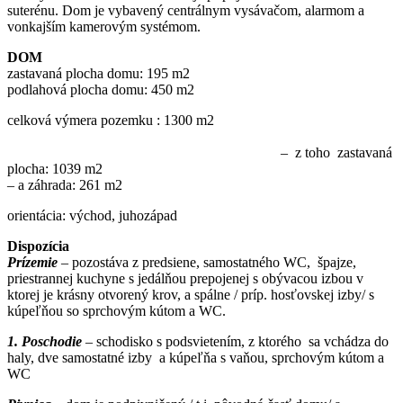
suterénu. Dom je vybavený centrálnym vysávačom, alarmom a
vonkajším kamerovým systémom.
DOM
zastavaná plocha domu: 195 m2
podlahová plocha domu: 450 m2
celková výmera pozemku : 1300 m2
– z toho zastavaná
plocha: 1039 m2
– a záhrada: 261 m2
orientácia: východ, juhozápad
Dispozícia
Prízemie
– pozostáva z predsiene, samostatného WC, špajze,
priestrannej kuchyne s jedálňou prepojenej s obývacou izbou v
ktorej je krásny otvorený krov, a spálne / príp. hosťovskej izby/ s
kúpeľňou so sprchovým kútom a WC.
1. Poschodie
– schodisko s podsvietením, z ktorého sa vchádza do
haly, dve samostatné izby a kúpeľňa s vaňou, sprchovým kútom a
WC