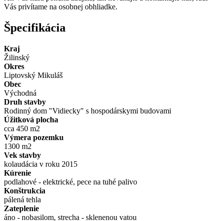
Vás privítame na osobnej obhliadke.
Špecifikácia
Kraj
Žilinský
Okres
Liptovský Mikuláš
Obec
Východná
Druh stavby
Rodinný dom "Vidiecky" s hospodárskymi budovami
Úžitková plocha
cca 450 m2
Výmera pozemku
1300 m2
Vek stavby
kolaudácia v roku 2015
Kúrenie
podlahové - elektrické, pece na tuhé palivo
Konštrukcia
pálená tehla
Zateplenie
áno - nobasilom, strecha - sklenenou vatou