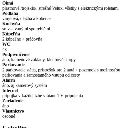
Okná
plastnové /trojsklo/, strešné Velux, všetky s elektrickými roletami
Podlaha
vinylová, dlažba a koberce
Kuchyňa
so vstavanými spotrebičmi
Kúpeľňa
2 kúpeľne + práčovňa
WC
4x
Podpivničenie
áno, kameňové základy, klenbové stropy
Parkovanie
2 parkovacie státia, prístrešok pre 2 autá + pozemok s možnosťou
parkovania a samostatného vstupu od cesty
Alarm
áno, aj kamerový systém
Internet
prípojka v každej izbe vrátane TV pripojenia
Zariadenie
áno
Vlastníctvo
osobné