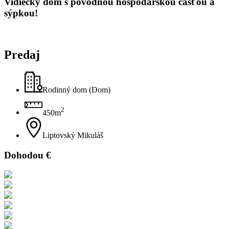
Vidiecky dom s pôvodnou hospodárskou časťou a
sýpkou!
Predaj
Rodinný dom (Dom)
2
450m
Liptovský Mikuláš
Dohodou €