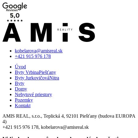
kobelarova@amisreal.sk
+421 915 976 178
Úvod
Byty Vrbina
Piešťany
Byty Jurkovičová
Nitra
Byty
Domy
Nebytové priestory
Pozemky
Kontakt
AMIS REAL, s.r.o., Teplická 4, 92101 Piešťany (budova EUROPA
4)
+421 915 976 178, kobelarova@amisreal.sk