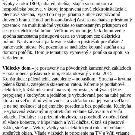
Sýpky z roku 1869, udiareň, dielňa, stajňa so senníkom a
hospodárska budova, v ktorej je spravená nová elektroinštalácia a
plechová strecha, vjazd do nej je priamo z ulice cez pôvodnú
drevenú bránu. Hneď pri hospodárskej časti sa nachádza priestranný
pozemok na multifunkčné využitie so samostatným prístupom od
cesty cez elektrickú bránu. Veľkou výhodou je, že k domu vedie
spodná samostatná prístupová cesta so vstupom cez elektrickú
bránu. Na dvore sú 2 parkovacie státia a prístrešok pre ďalšie 2
parkovacie miesta. Na pozemku sa nachádza kopaná studňa a za
domom potôčik. Dom je tematicky vybavený a ponúka sa spolu so
zariadením.
Vidiecky dom –
je postavený na pôvodných kamenných základoch
+ bola robená prístavba k nim, skolaudovaný v roku 2015.
Konštrukcia: pálená tehla zateplenie – nobasilom. Strecha – krytina
pálená škridla, zateplená sklenenou vatou. Kúrenie je podlahové –
elektrické, každá miestnosť má svoj termostat, v obývacej izbe
prepojenej s kuchyňou a jedálňou je vybudovaná pec na tuhé palivo,
ktorá má veľmi dlhú výhrevnosť a vzhľadom na jej tvar a veľkosť
je na nej možnosť aj príjemného posedenia bez popálenia. Kuchyňa
je vybavená vstavanými spotrebičmi vrátane kávovaru a drviču
odpadu. Podlahy: na prízemí vinylová, na poschodí v nočnej časti
sú všade koberce, v kúpeľniach a WC dlažba. Okná sú plastové –
3sklo, strešné – Velux, všetky sú s elektrickými roletami vrátane
strešných okien. Všade v izbách je pripojenie na TV a Wifi vrátane