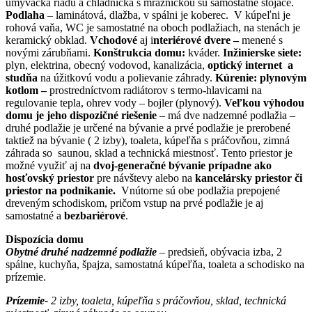
umývačka riadu a chladnička s mrazničkou sú samostatne stojace.
Podlaha
– laminátová, dlažba, v spálni je koberec. V kúpeľni je
rohová vaňa, WC je samostatné na oboch podlažiach, na stenách je
keramický obklad.
Vchodové
aj i
nteriérové dvere –
menené s
novými zárubňami.
Konštrukcia domu:
kváder.
Inžinierske siete:
plyn, elektrina, obecný vodovod, kanalizácia,
optický internet a
studňa
na úžitkovú vodu a polievanie záhrady.
Kúrenie: plynovým
kotlom –
prostredníctvom radiátorov s termo-hlavicami na
regulovanie tepla, ohrev vody – bojler (plynový).
Veľkou výhodou
domu je jeho dispozičné riešenie
– má dve nadzemné podlažia –
druhé podlažie je určené na bývanie a prvé podlažie je prerobené
taktiež na bývanie ( 2 izby), toaleta, kúpeľňa s práčovňou, zimná
záhrada so saunou, sklad a technická miestnosť. Tento priestor je
možné využiť aj na
dvoj-generačné bývanie prípadne ako
hosťovský priestor
pre návštevy alebo na
kancelársky priestor či
priestor na podnikanie.
Vnútorne sú obe podlažia prepojené
dreveným schodiskom, pričom vstup na prvé podlažie je aj
samostatné a
bezbariérové
.
Dispozícia domu
Obytné druhé nadzemné podlažie
– predsieň, obývacia izba, 2
spálne, kuchyňa, špajza, samostatná kúpeľňa, toaleta a schodisko na
prízemie.
Prízemie-
2 izby, toaleta, kúpeľňa s práčovňou, sklad, technická