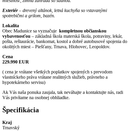
miestnosť, zimná záhrada so saunou.
Exteriér
– drevený altánok, letná kuchyňa so vstavanými
spotrebičmi a grilom, bazén.
Lokalita
Obec Madunice sa vyznačuje
kompletnou občianskou
vybavenosťou
– základná škola materská škola, potraviny, lekár,
pošta, reštaurácie, bankomat, kostol a dobré autobusové spojenia do
okolitých miest – Piešťany, Trnava, Hlohovec, Leopoldov.
Cena
229.990 EUR
( cena je vrátane všetkých poplatkov spojených s prevodom
vlastníckeho práva vrátane realitných služieb, právneho a
hypotekárneho servisu)
Ak Vás naša ponuka zaujala, tak neváhajte a kontaktujte nás, radi
Vás privítame na osobnej obhliadke.
Špecifikácia
Kraj
Trnavský