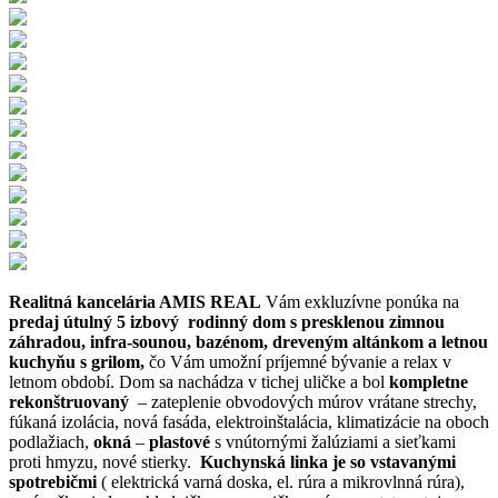
Realitná kancelária AMIS REAL
Vám exkluzívne ponúka na
predaj útulný 5 izbový rodinný dom s presklenou zimnou
záhradou, infra-sounou, bazénom, dreveným altánkom a letnou
kuchyňu s grilom,
čo Vám umožní príjemné bývanie a relax v
letnom období. Dom sa nachádza v tichej uličke a bol
kompletne
rekonštruovaný
– zateplenie obvodových múrov vrátane strechy,
fúkaná izolácia, nová fasáda, elektroinštalácia, klimatizácie na oboch
podlažiach,
okná
–
plastové
s vnútornými žalúziami a sieťkami
proti hmyzu, nové stierky.
Kuchynská linka je so vstavanými
spotrebičmi
( elektrická varná doska, el. rúra a mikrovlnná rúra),