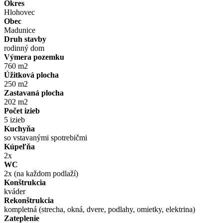
Okres
Hlohovec
Obec
Madunice
Druh stavby
rodinný dom
Výmera pozemku
760 m2
Úžitková plocha
250 m2
Zastavaná plocha
202 m2
Počet izieb
5 izieb
Kuchyňa
so vstavanými spotrebičmi
Kúpeľňa
2x
WC
2x (na každom podlaží)
Konštrukcia
kváder
Rekonštrukcia
kompletná (strecha, okná, dvere, podlahy, omietky, elektrina)
Zateplenie