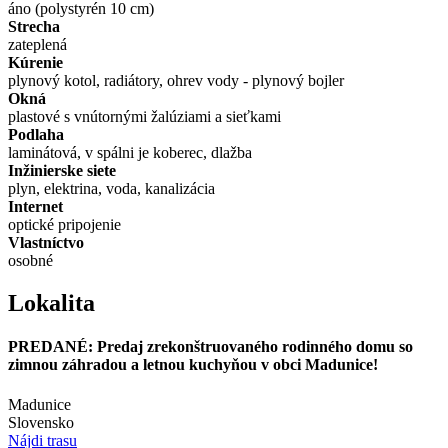
áno (polystyrén 10 cm)
Strecha
zateplená
Kúrenie
plynový kotol, radiátory, ohrev vody - plynový bojler
Okná
plastové s vnútornými žalúziami a sieťkami
Podlaha
laminátová, v spálni je koberec, dlažba
Inžinierske siete
plyn, elektrina, voda, kanalizácia
Internet
optické pripojenie
Vlastníctvo
osobné
Lokalita
PREDANÉ: Predaj zrekonštruovaného rodinného domu so
zimnou záhradou a letnou kuchyňou v obci Madunice!
Madunice
Slovensko
Nájdi trasu