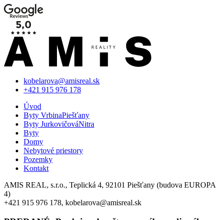
kobelarova@amisreal.sk
+421 915 976 178
Úvod
Byty Vrbina
Piešťany
Byty Jurkovičová
Nitra
Byty
Domy
Nebytové priestory
Pozemky
Kontakt
AMIS REAL, s.r.o., Teplická 4, 92101 Piešťany (budova EUROPA
4)
+421 915 976 178, kobelarova@amisreal.sk