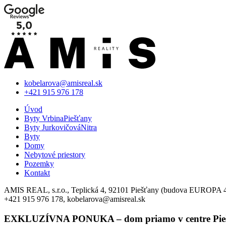
kobelarova@amisreal.sk
+421 915 976 178
Úvod
Byty Vrbina
Piešťany
Byty Jurkovičová
Nitra
Byty
Domy
Nebytové priestory
Pozemky
Kontakt
AMIS REAL, s.r.o., Teplická 4, 92101 Piešťany (budova EUROPA 
+421 915 976 178, kobelarova@amisreal.sk
EXKLUZÍVNA PONUKA – dom priamo v centre Pie