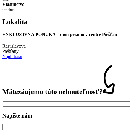
Vlastníctvo
osobné
Lokalita
EXKLUZÍVNA PONUKA – dom priamo v centre Piešťan!
Rastislavova
Piešťany
Nájdi trasu
Máte
záujem
o túto nehnuteľnosť?
Napíšte nám