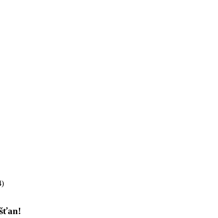
4)
šťan!