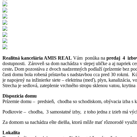
Realitná kancelária AMIS REAL
Vám ponúka na
predaj 4 izbo
dostupnosti. Zároveň sa dom nachádza v slepej uličke a aj napriek cen
ceste
.
Dom pozostáva z dvoch nadzemných podlaží (prízemie bez podpi
časti domu bola robená prístavba s nadstavbou cca pred 30 rokmi. Kú
je napojený na inžinierke siete – elektrina (meď), plyn, kanalizácia,
Strecha je sedlová, zateplenie vrchného stropu sklenou vatou, krytina 
Dispozícia domu
Prízemie domu – predsieň, chodba so schodiskom, obývacia izba s k
Podkrovie – chodba, 3 samostatné izby, z toho jedna z izieb má výc
Za domom sa nachádza ešte dielňa, ktorú môže mať rôznorodé využitie,
Lokalita