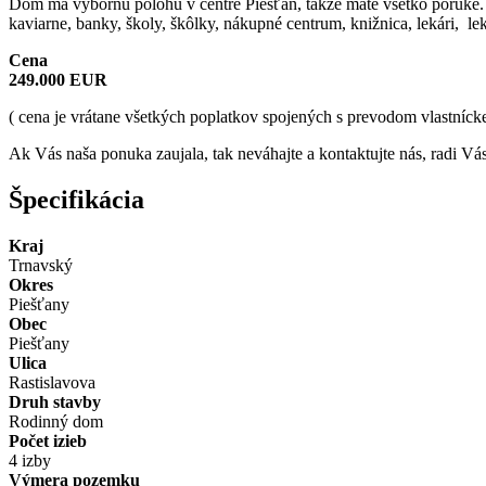
Dom má výbornú polohu v centre Piešťan, takže máte všetko poruke. 
kaviarne, banky, školy, škôlky, nákupné centrum, knižnica, lekári, le
Cena
249.000 EUR
( cena je vrátane všetkých poplatkov spojených s prevodom vlastnícke
Ak Vás naša ponuka zaujala, tak neváhajte a kontaktujte nás, radi Vá
Špecifikácia
Kraj
Trnavský
Okres
Piešťany
Obec
Piešťany
Ulica
Rastislavova
Druh stavby
Rodinný dom
Počet izieb
4 izby
Výmera pozemku