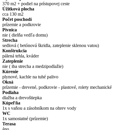
370 m2 + podiel na prístupovej ceste
Úžitková plocha
cca 130 m2
Počet poschodí
prízemie a podkrovie
Pivnica
nie ( dielňa vedľa domu)
Strecha
sedlová ( betónová škridla, zateplenie sklenou vatou)
Konštrukcia
pálená tehla, kváder
Zateplenie
nie ( iba strecha a medzipodlažie)
Kúrenie
plynové, kachle na tuhé palivo
Okná
prízemie - drevené, podkrovie - plastové, rolety mechanické
Podlaha
dlažba a drevoštiepka
Kúpeľňa
1x s vaňou a zásobníkom na ohrev vody
WC
1x samostatné (prízemie)
Terasa
áno