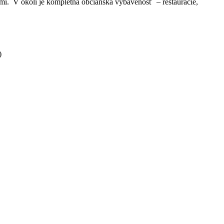
mi. V okolí je kompletná občianska vybavenosť – reštaurácie,
)