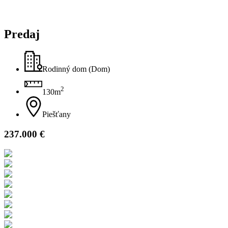
Predaj
Rodinný dom (Dom)
2
130m
Piešťany
237.000 €