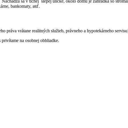
Nachádza sa v tichej slepej uličke, okolo domu je záhradka so stroma
kárne, bankomaty, atď.
ho práva vrátane realitných služieb, právneho a hypotekárneho servisu
s privítame na osobnej obhliadke.