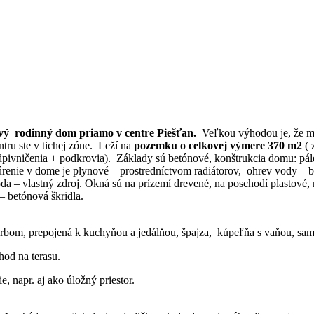
vý rodinný dom
priamo v centre Piešťan.
Veľkou výhodou je, že mô
tru ste v tichej zóne. Leží na
pozemku o celkovej výmere 370 m2
( 
vničenia + podkrovia). Základy sú betónové, konštrukcia domu: pálen
renie v dome je plynové – prostredníctvom radiátorov, ohrev vody – b
 voda – vlastný zdroj. Okná sú na prízemí drevené, na poschodí plastov
– betónová škridla.
rbom, prepojená k kuchyňou a jedálňou, špajza, kúpeľňa s vaňou, sam
hod na terasu.
 napr. aj ako úložný priestor.