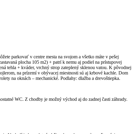
žete parkovať v centre mesta na svojom a všetko máte v pešej
zastavaná plocha 105 m2) + patrí k nemu aj podiel na prístupovej
á tehla + kváder, vrchný strop zateplený sklenou vatou. K pôvodnej
ojlerom, na prízemí v obývacej miestnosti sú aj krbové kachle. Dom
é, rolety na oknách – mechanické. Podlahy: dlažba a drevoštiepka.
ostatné WC. Z chodby je možný východ aj do zadnej časti záhrady.