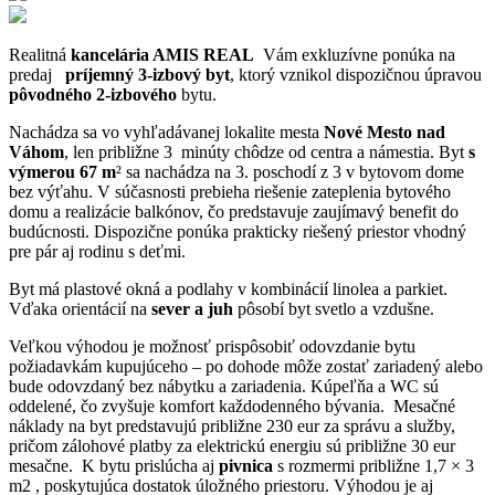
Realitná
kancelária AMIS REAL
Vám exkluzívne ponúka na
predaj
príjemný 3-izbový byt
, ktorý vznikol dispozičnou úpravou
pôvodného 2-izbového
bytu.
Nachádza sa vo vyhľadávanej lokalite mesta
Nové Mesto nad
Váhom
, len približne 3 minúty chôdze od centra a námestia. Byt
s
výmerou 67 m
² sa nachádza na 3. poschodí z 3 v bytovom dome
bez výťahu. V súčasnosti prebieha riešenie zateplenia bytového
domu a realizácie balkónov, čo predstavuje zaujímavý benefit do
budúcnosti. Dispozične ponúka prakticky riešený priestor vhodný
pre pár aj rodinu s deťmi.
Byt má plastové okná a podlahy v kombinácií linolea a parkiet.
Vďaka orientácií na
sever a juh
pôsobí byt svetlo a vzdušne.
Veľkou výhodou je možnosť prispôsobiť odovzdanie bytu
požiadavkám kupujúceho – po dohode môže zostať zariadený alebo
bude odovzdaný bez nábytku a zariadenia. Kúpeľňa a WC sú
oddelené, čo zvyšuje komfort každodenného bývania. Mesačné
náklady na byt predstavujú približne 230 eur za správu a služby,
pričom zálohové platby za elektrickú energiu sú približne 30 eur
mesačne. K bytu prislúcha aj
pivnica
s rozmermi približne 1,7 × 3
m2 , poskytujúca dostatok úložného priestoru. Výhodou je aj