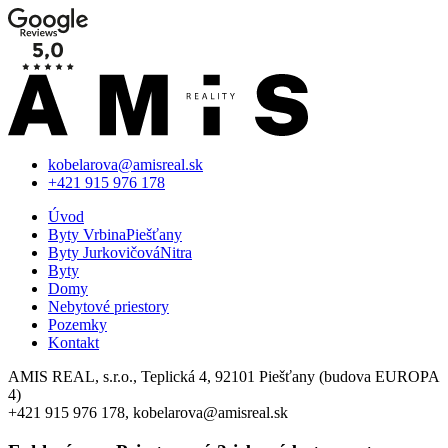
kobelarova@amisreal.sk
+421 915 976 178
Úvod
Byty Vrbina
Piešťany
Byty Jurkovičová
Nitra
Byty
Domy
Nebytové priestory
Pozemky
Kontakt
AMIS REAL, s.r.o., Teplická 4, 92101 Piešťany (budova EUROPA
4)
+421 915 976 178, kobelarova@amisreal.sk