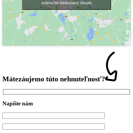
zobrazíte blokovaný obsah
Máte
záujem
o túto nehnuteľnosť?
Napíšte nám