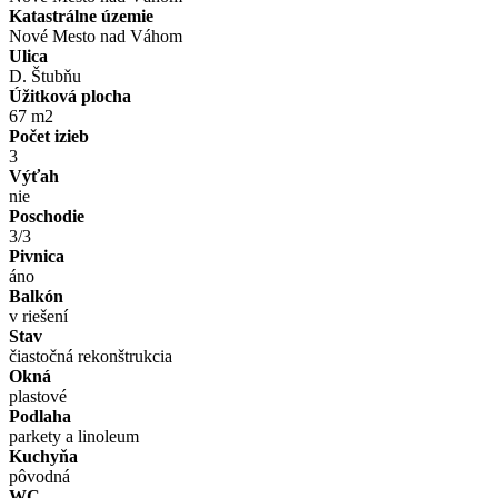
Katastrálne územie
Nové Mesto nad Váhom
Ulica
D. Štubňu
Úžitková plocha
67 m2
Počet izieb
3
Výťah
nie
Poschodie
3/3
Pivnica
áno
Balkón
v riešení
Stav
čiastočná rekonštrukcia
Okná
plastové
Podlaha
parkety a linoleum
Kuchyňa
pôvodná
WC