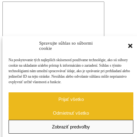
Spravujte súhlas so súbormi
cookie
Súhlasím so spracovaním
osobných údajov
Na poskytovanie tých najlepších skúseností používame technológie, ako sú súbory
cookie na ukladanie a/alebo prístup k informáciám o zariadení. Súhlas s týmito
technológiami nám umožní spracovávať údaje, ako je správanie pri prehliadaní alebo
jedinečné ID na tejto stránke. Nesúhlas alebo odvolanie súhlasu môže nepriaznivo
ovplyvniť určité vlastnosti a funkcie.
Prijať všetko
Alebo zavolajte
+421 948 599 338
Odmietnuť všetko
Amis Reality
+421 915 976 178
Zobraziť predvoľby
kobelarova@amisreal.sk