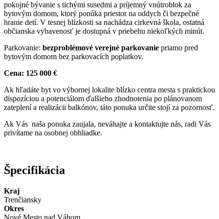
pokojné bývanie s tichými susedmi a príjemný vnútroblok za
bytovým domom, ktorý ponúka priestor na oddych či bezpečné
hranie detí. V tesnej blízkosti sa nachádza cirkevná škola, ostatná
občianska vybavenosť je dostupná v priebehu niekoľkých minút.
Parkovanie:
bezproblémové verejné parkovanie
priamo pred
bytovým domom bez parkovacích poplatkov.
Cena: 125 000 €
Ak hľadáte byt vo výbornej lokalite blízko centra mesta s praktickou
dispozíciou a potenciálom ďalšieho zhodnotenia po plánovanom
zateplení a realizácii balkónov, táto ponuka určite stojí za pozornosť.
Ak Vás naša ponuka zaujala, neváhajte a kontaktujte nás, radi Vás
privítame na osobnej obhliadke.
Špecifikácia
Kraj
Trenčiansky
Okres
Nové Mesto nad Váhom