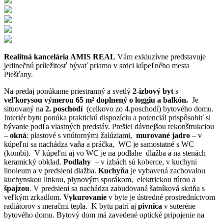
Realitná kancelária AMIS REAL
Vám exkluzívne predstavuje
jedinečnú príležitosť bývať priamo v srdci kúpeľného mesta
Piešťany.
Na predaj ponúkame priestranný a svetlý
2-izbový byt
s
veľkorysou výmerou 65 m² doplnený o loggiu a balkón.
Je
situovaný na
2. poschodí
(celkovo zo 4.poschodí) bytového domu.
Interiér bytu ponúka praktickú dispozíciu a potenciál prispôsobiť si
bývanie podľa vlastných predstáv. Prešiel dávnejšou rekonštrukciou
–
okná
: plastové s vnútornými žalúziami,
murované jadro
– v
kúpeľni sa nachádza vaňa a práčka, WC je samostatné s WC
(kombi). V kúpeľni aj vo WC je na podlahe dlažba a na stenách
keramický obklad.
Podlahy
– v izbách sú koberce, v kuchyni
linoleum a v predsieni dlažba.
Kuchyňa
je vybavená zachovalou
kuchynskou linkou, plynovým sporákom, elektrickou rúrou a
špajzou
. V predsieni sa nachádza zabudovaná šatníková skriňa s
veľkým zrkadlom.
Vykurovanie
v byte je ústredné prostredníctvom
radiátorov s meračmi tepla. K bytu patrí aj
pivnica
v suteréne
bytového domu. Bytový dom má zavedené optické pripojenie na