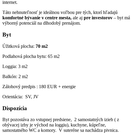
internet.
Táto nehnuteľnosť je ideálnou voľbou pre tých, ktorí hľadajú
komfortné bývanie v centre mesta,
ale aj
pre investorov
– byt má
výborný potenciál na dlhodobý prenájom.
Byt
Úžitková plocha:
70
m2
Podlahová plocha bytu: 65 m2
Loggia: 3 m2
Balkón: 2 m2
Zálohový predpis : 180 EUR + energie
Orientácia: SV, JV
Dispozícia
Byt pozostáva zo vstupnej predsiene, 2 samostatných izieb ( z
obývacej izby je východ na loggiu), kuchyne, kúpeľne,
samostatného WC a komory. V suteréne sa nachádza pivnica.