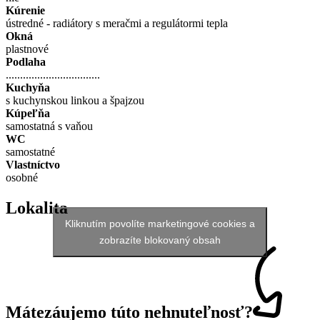
Kúrenie
ústredné - radiátory s meračmi a regulátormi tepla
Okná
plastnové
Podlaha
.................................
Kuchyňa
s kuchynskou linkou a špajzou
Kúpeľňa
samostatná s vaňou
WC
samostatné
Vlastníctvo
osobné
Lokalita
Kliknutím povolíte marketingové cookies a
zobrazíte blokovaný obsah
Máte
záujem
o túto nehnuteľnosť?