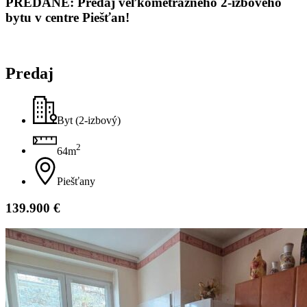
PREDANÉ: Predaj veľkometrážneho 2-izbového
bytu v centre Piešťan!
Predaj
Byt (2-izbový)
2
64m
Piešťany
139.900 €