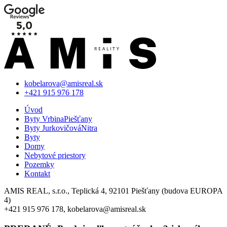
kobelarova@amisreal.sk
+421 915 976 178
Úvod
Byty Vrbina
Piešťany
Byty Jurkovičová
Nitra
Byty
Domy
Nebytové priestory
Pozemky
Kontakt
AMIS REAL, s.r.o., Teplická 4, 92101 Piešťany (budova EUROPA
4)
+421 915 976 178, kobelarova@amisreal.sk