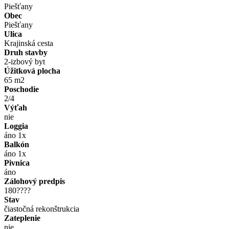
Piešťany
Obec
Piešťany
Ulica
Krajinská cesta
Druh stavby
2-izbový byt
Úžitková plocha
65 m2
Poschodie
2/4
Výťah
nie
Loggia
áno 1x
Balkón
áno 1x
Pivnica
áno
Zálohový predpis
180????
Stav
čiastočná rekonštrukcia
Zateplenie
nie